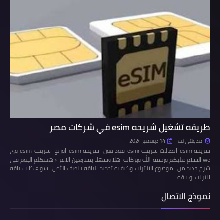
طريقه تشغيل شريحه esim في شركات مصر
مدونتي نت
14 ديسمبر 2024
شريحة esim اتصالات شريحه esim فودافون شريحه esim اورنج شريحه esim وي
we السلام عليكم ورحمه الله وبركاته اهلا وسهلا بمتابعين الاعزاء هنتكلم اليوم في
شرح جديد من موضوع الانترنت وكيفيه تجديد الباقه بنصف الثمن سواء كانت باقه
انترنت او باقه…
نموذج الاتصال