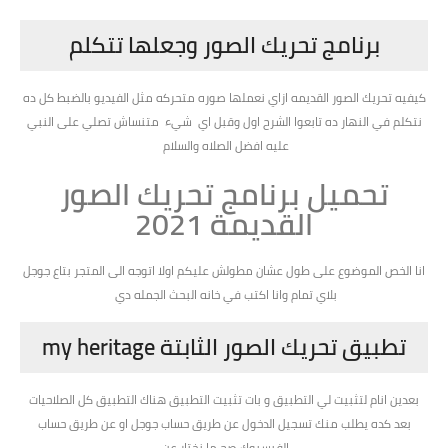
برنامج تحريك الصور وجعلها تتكلم
كيفيه تحريك الصور القديمه ازاي نعملها صوره متحركه مثل الفيديو بالضبط كل ده
نتكلم في النهار ده تابعوا الشرح اول وقبل اي شيء متنساش تصلي على النبي
عليه افضل الصلاه والسلام
تحميل برنامج تحريك الصور
القديمة 2021
انا الخص الموضوع على طول عشان مطولش عليكم اولا اتوجه الى المتجر بتاع جوجل
بلاي تمام وانا اكتب في خانه البحث الجمله دي
تطبيق تحريك الصور الثابتة my heritage
بعدين انام لتثبيت لي التطبيق و بات تثبيت التطبيق هناك التطبيق كل الصلاحيات
بعد كده يطلب منك تسجيل الدخول عن طريق حساب جوجل او عن طريق حساب
الفيسبوك صح ما نختار عن