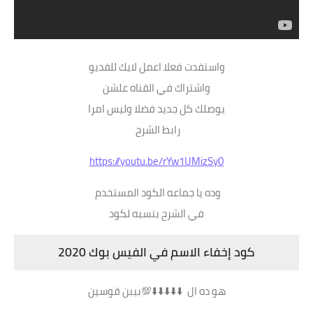
واستفدت فعلا اعمل لايك للفديو
واشتراك في القناه علشن
يوصلك كل جديد فضلا وليس امرا
رابط الشرح
https://youtu.be/rYw1UMizSy0
وده يا جماعه الكود المستخدم
في الشرح بنسبه لكود
كود إخفاء الاسم في الفيس بوك 2020
هو ده ال ⬇️⬇️⬇️⬇️⬇️💯بيبن قوسين