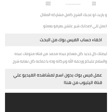
[[[ ۦۦۦۦۦۦۦۦۦۦ ]]]]
و ياريت لو عجبك الشرح كامل مشاركه المقال
اعمل للي اصحابك شير علشن يعرفو يعملو
اخفاء حساب الفيس بوك من البحث
ليصلك كل جديد كان معكم عبده محمد من قناه منوعات عبده
والسلام عليكم ورحمه الله وبركاته وده يا جماعه كان نهايه شرح
عمل فيس بوك بدون اسم لمشاهده الفيديو علي
قناة اليتيوب من هناا