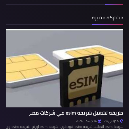
مشاركة مميزة
طريقه تشغيل شريحه esim في شركات مصر
مدونتي نت
14 ديسمبر 2024
شريحة esim اتصالات شريحه esim فودافون شريحه esim اورنج شريحه esim وي