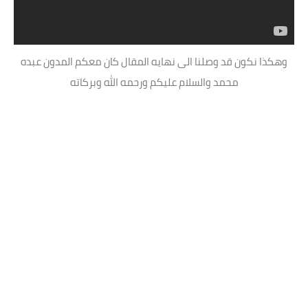
وهكذا نكون قد وصلنا الى نهايه المقال كان معكم المدون عبده
محمد والسلام عليكم ورحمه الله وبركاته