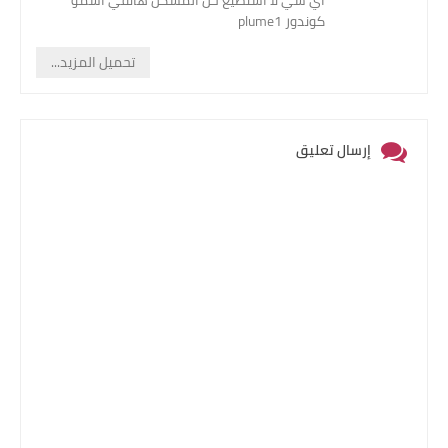
اي شي لا استطيع حل المشكل هاتفي اسمو
كوندور plume1
تحميل المزيد...
إرسال تعليق