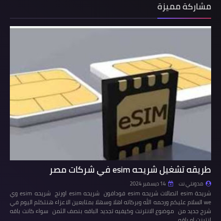
مشاركة مميزة
طريقه تشغيل شريحه esim في شركات مصر
مدونتي نت
14 ديسمبر 2024
شريحة esim اتصالات شريحه esim فودافون شريحه esim اورنج شريحه esim وي
we السلام عليكم ورحمه الله وبركاته اهلا وسهلا بمتابعين الاعزاء هنتكلم اليوم في
شرح جديد من موضوع الانترنت وكيفيه تجديد الباقه بنصف الثمن سواء كانت باقه
انترنت او باقه…