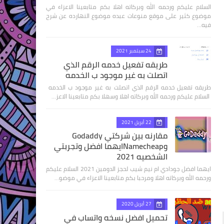
السلام عليكم ورحمه الله وبركاته اهلا بكم متابعينا الاعزاء في
موضوع كثير على موقع منوعات عبده موضوع النهارده عن شرح
فيه…
24 سبتمبر 2021
طريقه تفعيل خدمه الرقم الذي
اتصلت به غير موجود ب الخدمه
طريقه تفعيل خدمه الرقم الذي اتصلت به غير موجود ب الخدمه
السلام عليكم ورحمه الله وبركاته اهلا وسهلا بكم متابعينا الاعز…
22 أبريل 2021
مقارنه بين شركتي Godaddy
وNamecheapايهما افضل وتجربتي
الشخصيه 2021
ايهما افضل جودادي ام نيم شيب لحجز الدومين 2021 السلام عليكم
ورحمه الله وبركاته اهلا ومرحبا بكم متابعينا الاعزاء في موضو…
27 أبريل 2020
تحميل افضل نسخه واتساب في