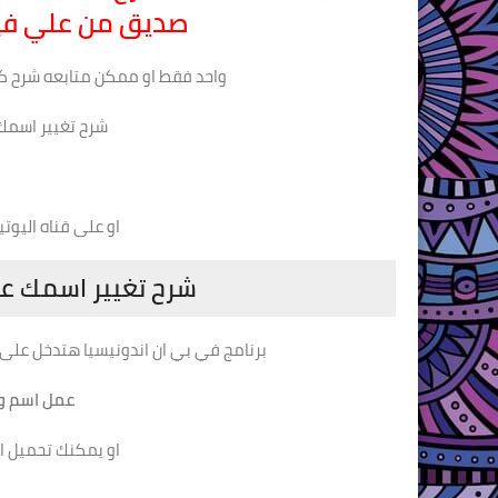
صديق من علي ف
واحد فقط او ممكن متابعه شرح ك
شرح تغيير اسمك
او على قناه اليوتيوب banana تابع الشرح ا
شرح تغيير اسمك عل
برنامج في بي ان اندونيسيا هتدخل على
عمل اسم واح
او يمكنك تحميل ا