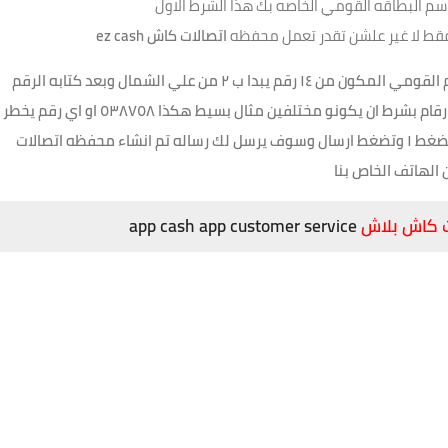
سم البطاقه القومي الخاصه بك هذا الشرط الاول
اتصالات كاش
ez cash
3.تكتب هذا الكود *777# وتضغط اتصال هيطلب منك الرقم القومي المكون من ١٤ رقم يبدا ب ٢ من علي الشمال وبعد كتابه الرقم
اخي الفاضل يتطلب منك كتابه الرقم السري المكون من ٦ ارقام بشرط ان يكونو مختلفين مثال بسيط هكذا ٥٣٨٧٥٨ او اي رقم يخطر
ببالك وبعد ذلك يطلب منك الموافقه علي شروط الخدمه تضغط ١ وتضغط ارسال وسوف يرسل لك رساله تم انشاء محفظه اتصالات
 الهاتف الخاص بنا
 كاش بلاش
app cash app customer service