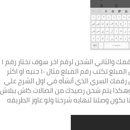
سوف تجد فيها خياران الاول الشحن لرقمك والثاني الشحن لرقم اخر سوف نختار رقم ١
ونضغط التالي سوف يطلب منك ادخال المبلغ تكتب رقم المبلغ مثال ١٠ جنيه او اكثر
رقمك السري الذي أنشأه في اول الشرح علي
وهكذا يتم شحن رصيدك من اتصالات كاش ببلاش
 نكون وصلنا لنهايه شرحنا ولو عاوز الطريقه