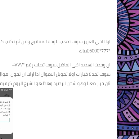
اولا اخي العزيز سوف تذهب للوحه المفاتيح ومن ثم تكتب 
*777*6000شباك
ان وجدت الهديه اخي الفاضل سوف تطلب رقم *٧٧٧#
سوف تجد ٤ خيارات اولا تحويل الاموال اذا ارات ان تحول اموال لاي شخص يمكنك من خلال هذا الخانه تحويل الاموال بسهول
ثان خيار معنا وهو شحن الرصيد وهذا هو الشرح اليوم كيف