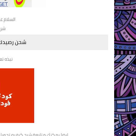
السلام عل
شرح
شحن رصيدك من
نبذه تع
ايضا يمكنك متابعة شرح كيفيه تحويل