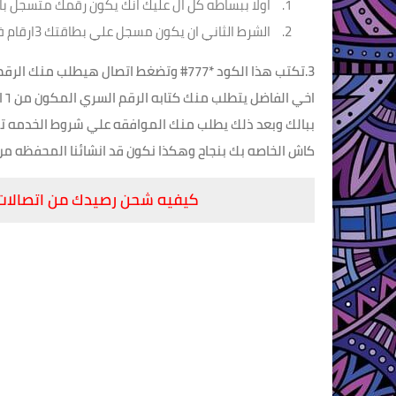
اولا ببساطه كل ال عليك انك يكون رقمك متسجل با
الشرط الثاني ان يكون مسجل علي بطاقتك 3ارقام فقط لا غير علشن تقدر تعمل محفظه
كاش الخاصه بك بنجاح وهكذا نكون قد انشائنا المحفظه من
كيفيه شحن رصيدك من اتصالات