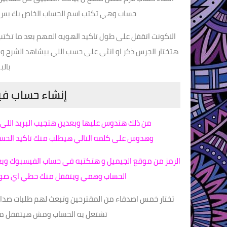
حساب وهي تكتب اسم الحساب الخاص بك بس 
الاكونت اتقفل على طول تاكيد الهويه المهم بعد ما تكتب
هتختار الجرس ذكر او انثى على حسب اللي بيشاهد الشرح 
بالب
إنشاء حساب في
من ذلك هتدوس عليها وبعدين هتجيب البريد الل
وهدوس على كلمه التالي هيطلب منك تاكيد الحساب 
الرمز من موقع الجيميل و هتكتبه في حساب الفيسبوك وبع
الحساب وهمي ويتقفل منك حطي اي صوره
تختار خمس اصدقاء من المقترحين وتبعث لهم طلبات صدا
تشتغل به الحساب ومش هيتقفل معك ب