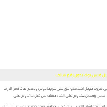
يل فيس بوك بدون رقم هاتف
 شروط جوجل اكيد هتوافق على شروط جوجل وبعدين هات نسخ البريد
ك العادي وبعدين هتدوس على انشاء حساب بس قبل ما تدوس على
 او ثلاثه علشان الاي بي بتاعك ما يتحظرش وبعد كده هتدوس على انشاء