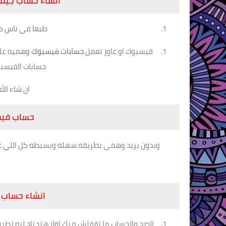
انشاء حساب جيم
طبعا في ناس كث
فيسبوك او عاوز تعمل
حسابات فيسبوك
وهميه علشا
حسابات الفيسبو
ان شاء ال
حساب فيس
وبدون بريد وهمي بطريقه سهله وبسيطه كل اللي عليك
انشاء حساب 
الصح والحساب ما تقفلش منك اولا هتحتاج ليه ت