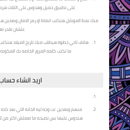
على تطبيق جميل وهدوس على الثلاث شرط 
منك نمط الموبايل هتكتب انماط او رمز الامان وبعدي
علشان تقدر ت
هاتف ثاني خطوه هيطلب منك تاريخ الميلاد هتكتب ا
ما تكتب كلمه المرور الخاصه بك المكونه م
اريد انشاء حسا
منهم وبعدين تت وجه ليه الخانه اللي بعد كد
هتدوس عليها بس نصيحه ما تعملش اكثر من 2 حساب في اليوم علشان ما يطلعش منك بعد كده ارقام موبايل وبعد ما