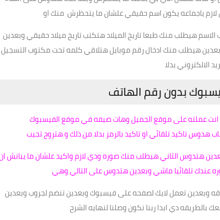
لازم ياجماعه يكون اسم حقيقي علشان ما يتحظرش منك او
 الاسم هيطلب منك طبعا تاريخ الميلاد هتكتب تاريخ ميلاد حقيقي وبعدين
وبعدين هيطلب منك ادخال رقم موبايل هتلاقي كلمه تحت مكتوب التسجيل
ريد الالكتروني بدلا
سبوك بدون رقم الهاتف
ي انت عملته على موقع الجميل وهات ضيفه في موقع الفيسبوك
هدوس تاكيد تلقائي او تاكيد بالرمز بدلا من ذلك و هتروح تجيب
دين هتدوس الثاني هيطلب منك صوره ودي لازم واكيد علشان ما يبانش ان
 عندك تلقائيا ماشي وبعدين هتدوس على التالي وهي
قه وبعدين تعمل لايك لصفحه على فيسبوك وبعدين تنضم لجروب وبعدين
الطريقه دي ابدا ربنا نكون وصلنا لنهايه الشرح