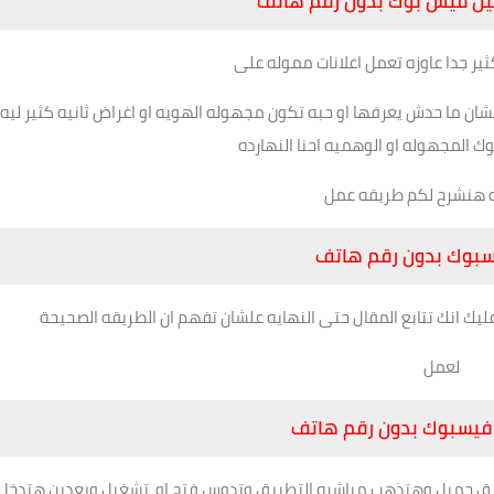
يل فيس بوك بدون رقم هاتف
ير جدا عاوزه تعمل اعلانات مموله على
ن ما حدش يعرفها او حبه تكون مجهوله الهويه او اغراض ثانيه كثير ليه
ك المجهوله او الوهميه احنا النهارده
له هنشرح لكم طريقه عمل
بوك بدون رقم هاتف
 انك تتابع المقال حتى النهايه علشان تفهم ان الطريقه الصحيحة
لعمل
فيسبوك بدون رقم هاتف
طبيق جميل وهتذهب مباشره التطبيق وتدوس فتح او تشغيل وبعدين هتدخل