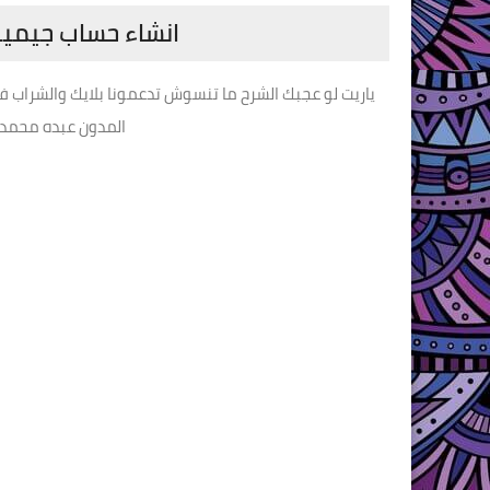
انشاء حساب جيمي
ياريت لو عجبك الشرح ما تنسوش تدعمونا بلايك والشراب في
المدون عبده محمد و